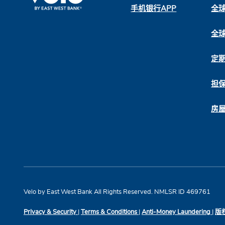
手机银行APP
全
全
定
担
房
Velo by East West Bank All Rights Reserved. NMLSR ID 469761
Privacy & Security
|
Terms & Conditions
|
Anti-Money Laundering
|
版