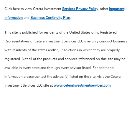
Click here to view Cetera Investment
Services Privacy Policy
, other
Important
Information
and
Business Continuity Plan
.
This site is published for residents of the United States only. Registered
Representatives of Cetera Investment Services LLC may only conduct business
with residents of the states and/or jurisdictions in which they are properly
registered. Not all of the products and services referenced on this site may be
available in every state and through every advisor listed. For additional
information please contact the advisor(s) listed on the site, visit the Cetera
Investment Services LLC site at
www.ceterainvestmentservices.com
.