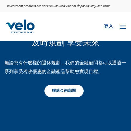
Investment products are not FDIC insured; Are not deposits; May lose value
Prepare Today and Enjoy Tomorrow
登入
及時規劃 享受未來
無論您有什麼樣的退休規劃，我們的金融顧問都可以通過一
系列享受稅收優惠的金融產品幫助您實現目標。
聯絡金融顧問