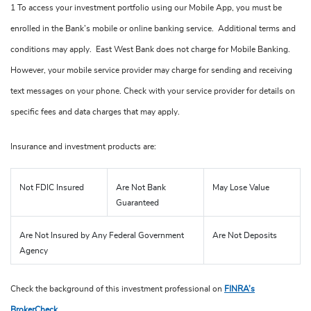
1 To access your investment portfolio using our Mobile App, you must be
enrolled in the Bank’s mobile or online banking service. Additional terms and
conditions may apply. East West Bank does not charge for Mobile Banking.
However, your mobile service provider may charge for sending and receiving
text messages on your phone. Check with your service provider for details on
specific fees and data charges that may apply.
Insurance and investment products are:
Not FDIC Insured
Are Not Bank
May Lose Value
Guaranteed
Are Not Insured by Any Federal Government
Are Not Deposits
Agency
Check the background of this investment professional on
FINRA’s
BrokerCheck
.