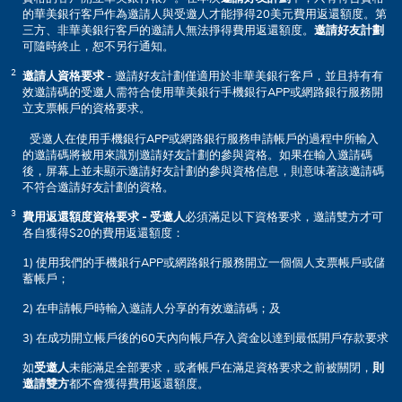
的華美銀行客戶作為邀請人與受邀人才能掙得20美元費用返還額度。第
三方、非華美銀行客戶的邀請人無法掙得費用返還額度。
邀請好友計劃
可隨時終止，恕不另行通知。
邀請人資格要求
- 邀請好友計劃僅適用於非華美銀行客戶，並且持有有
效邀請碼的受邀人需符合使用華美銀行手機銀行APP或網路銀行服務開
立支票帳戶的資格要求。
受邀人在使用手機銀行APP或網路銀行服務申請帳戶的過程中所輸入
的邀請碼將被用來識別邀請好友計劃的參與資格。如果在輸入邀請碼
後，屏幕上並未顯示邀請好友計劃的參與資格信息，則意味著該邀請碼
不符合邀請好友計劃的資格。
費用返還額度資格要求 - 受邀人
必須滿足以下資格要求，邀請雙方才可
各自獲得$20的費用返還額度：
1) 使用我們的手機銀行APP或網路銀行服務開立一個個人支票帳戶或儲
蓄帳戶；
2) 在申請帳戶時輸入邀請人分享的有效邀請碼；及
3) 在成功開立帳戶後的60天內向帳戶存入資金以達到最低開戶存款要求
如
受邀人
未能滿足全部要求，或者帳戶在滿足資格要求之前被關閉，
則
邀請雙方
都不會獲得費用返還額度。