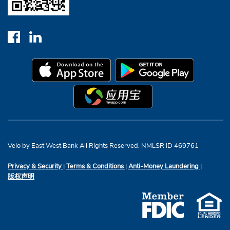
Velo by East West Bank All Rights Reserved. NMLSR ID 469761
Privacy & Security
|
Terms & Conditions
|
Anti-Money Laundering
|
版权声明